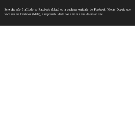
Este site não é afiliado ao Facebook (Meta) ou a qualquer entidade do Facebook (Meta). Depois que
você sair do Facebook (Meta), a responsabilidade não é deles e sim do nosso site.