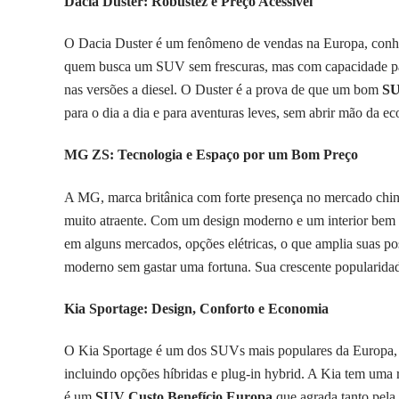
Dacia Duster: Robustez e Preço Acessível
O Dacia Duster é um fenômeno de vendas na Europa, conhec
quem busca um SUV sem frescuras, mas com capacidade para
nas versões a diesel. O Duster é a prova de que um bom
SU
para o dia a dia e para aventuras leves, sem abrir mão da e
MG ZS: Tecnologia e Espaço por um Bom Preço
A MG, marca britânica com forte presença no mercado chin
muito atraente. Com um design moderno e um interior bem a
em alguns mercados, opções elétricas, o que amplia suas p
moderno sem gastar uma fortuna. Sua crescente popularida
Kia Sportage: Design, Conforto e Economia
O Kia Sportage é um dos SUVs mais populares da Europa, e 
incluindo opções híbridas e plug-in hybrid. A Kia tem uma 
é um
SUV Custo Benefício Europa
que agrada tanto pela