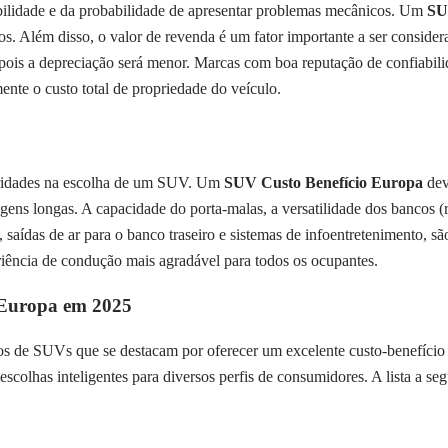
bilidade e da probabilidade de apresentar problemas mecânicos. Um
SU
os. Além disso, o valor de revenda é um fator importante a ser consi
pois a depreciação será menor. Marcas com boa reputação de confiabi
ente o custo total de propriedade do veículo.
rioridades na escolha de um SUV. Um
SUV Custo Benefício Europa
dev
ns longas. A capacidade do porta-malas, a versatilidade dos bancos (re
aídas de ar para o banco traseiro e sistemas de infoentretenimento, sã
iência de condução mais agradável para todos os ocupantes.
 Europa em 2025
los de SUVs que se destacam por oferecer um excelente custo-benefíc
escolhas inteligentes para diversos perfis de consumidores. A lista a s