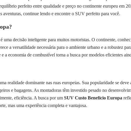
uilíbrio perfeito entre qualidade e preço no continente europeu em 2
suas aventuras, continue lendo e encontre o SUV perfeito para você.
ropa?
a decisão inteligente para muitos motoristas. O continente, conhecido
rece a versatilidade necessária para o ambiente urbano e a robustez p
 e a economia de combustível torna a busca por modelos eficientes aind
a realidade dominante nas ruas europeias. Sua popularidade se deve a 
sageiros e bagagens. As montadoras têm investido pesado no desenvolv
lmente, eficiência. A busca por um
SUV Custo Benefício Europa
refl
rte, mas uma experiência completa e vantajosa.