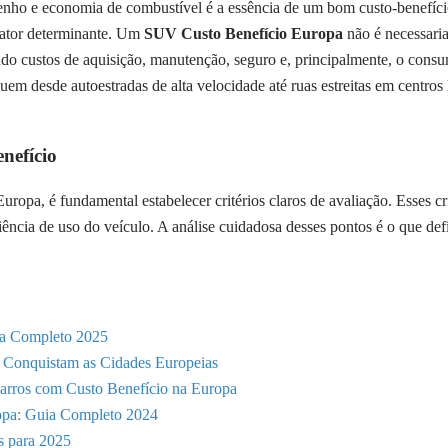
penho e economia de combustível é a essência de um bom custo-benefíci
 fator determinante. Um
SUV Custo Benefício Europa
não é necessari
ndo custos de aquisição, manutenção, seguro e, principalmente, o con
m desde autoestradas de alta velocidade até ruas estreitas em centros h
nefício
ropa, é fundamental estabelecer critérios claros de avaliação. Esses cr
ência de uso do veículo. A análise cuidadosa desses pontos é o que de
ia Completo 2025
s Conquistam as Cidades Europeias
Carros com Custo Benefício na Europa
ropa: Guia Completo 2024
s para 2025