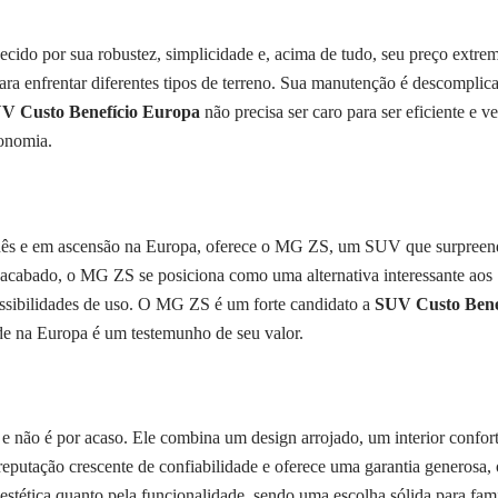
ido por sua robustez, simplicidade e, acima de tudo, seu preço extre
 enfrentar diferentes tipos de terreno. Sua manutenção é descomplica
V Custo Benefício Europa
não precisa ser caro para ser eficiente e 
conomia.
ês e em ascensão na Europa, oferece o MG ZS, um SUV que surpreende
cabado, o MG ZS se posiciona como uma alternativa interessante aos S
ossibilidades de uso. O MG ZS é um forte candidato a
SUV Custo Bene
de na Europa é um testemunho de seu valor.
não é por acaso. Ele combina um design arrojado, um interior confort
reputação crescente de confiabilidade e oferece uma garantia generosa,
 estética quanto pela funcionalidade, sendo uma escolha sólida para f