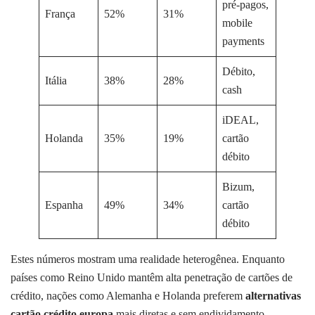
pré-pagos,
França
52%
31%
mobile
payments
Débito,
Itália
38%
28%
cash
iDEAL,
Holanda
35%
19%
cartão
débito
Bizum,
Espanha
49%
34%
cartão
débito
Estes números mostram uma realidade heterogênea. Enquanto
países como Reino Unido mantêm alta penetração de cartões de
crédito, nações como Alemanha e Holanda preferem
alternativas
cartão crédito europa
mais diretas e sem endividamento.